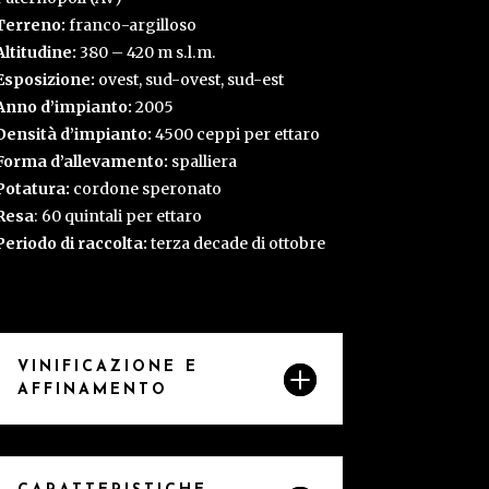
Terreno:
franco-argilloso
Altitudine:
380 – 420 m s.l.m.
Esposizione:
ovest, sud-ovest, sud-est
Anno d’impianto:
2005
Densità d’impianto:
4500 ceppi per ettaro
Forma d’allevamento:
spalliera
Potatura:
cordone speronato
Resa
: 60 quintali per ettaro
Periodo di raccolta:
terza decade di ottobre
VINIFICAZIONE E
AFFINAMENTO