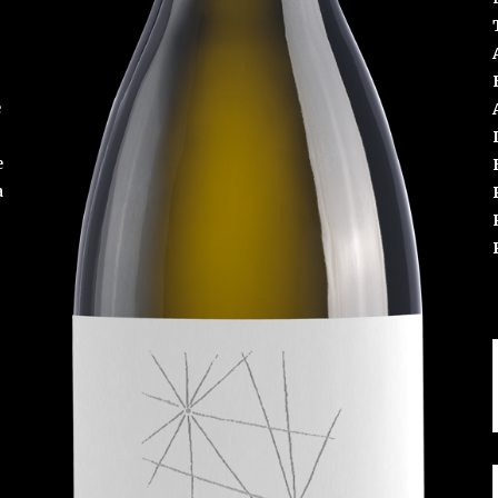
e
e
a